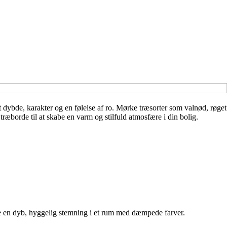
et dybde, karakter og en følelse af ro. Mørke træsorter som valnød, røget
ræborde til at skabe en varm og stilfuld atmosfære i din bolig.
ge en dyb, hyggelig stemning i et rum med dæmpede farver.