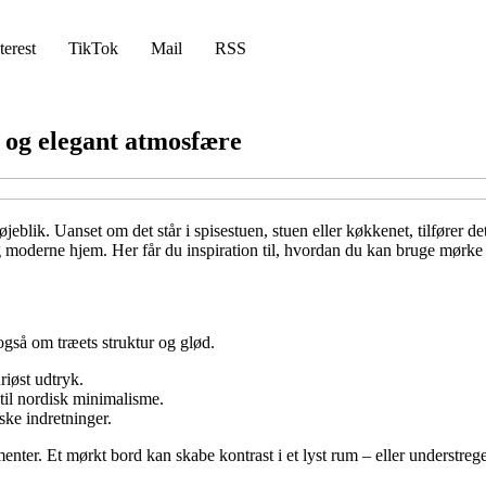
terest
TikTok
Mail
RSS
og elegant atmosfære
jeblik. Uanset om det står i spisestuen, stuen eller køkkenet, tilfører d
g moderne hjem. Her får du inspiration til, hvordan du kan bruge mørke t
gså om træets struktur og glød.
riøst udtryk.
til nordisk minimalisme.
ske indretninger.
nter. Et mørkt bord kan skabe kontrast i et lyst rum – eller understre