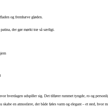
erfladen og fremhæve gløden.
atina, der gør mørkt træ så særligt.
hjem
t
hvor hverdagen udspiller sig. Det tilfører rummet tyngde, ro og personl
 skabe en atmosfære, der både føles varm og elegant – et sted, hvor man 