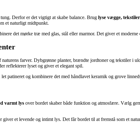
 tung. Derfor er det vigtigt at skabe balance. Brug
lyse vægge, tekstile
om et naturligt midtpunkt.
nere det mørke træ med glas, stål eller marmor. Det giver et moderne o
enter
 naturens farver. Dybgrønne planter, brændte jordtoner og tekstiler i ul
 reflekterer lyset og giver et elegant spil.
 let patineret og kombinere det med håndlavet keramik og grove linnedser
d varmt lys
over bordet skaber både funktion og atmosfære. Vælg gerne
er giver et levende og intimt lys. Det får bordet til at fremstå som et na