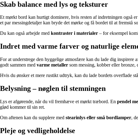
Skab balance med lys og teksturer
Et mørkt bord kan hurtigt dominere, hvis resten af indretningen også er
et par messingdetaljer kan bryde det mørke og få bordet til at fremstå s
Du kan også arbejde med
kontraster i materialer
– for eksempel kombi
Indret med varme farver og naturlige elem
For at understrege den hyggelige atmosfære kan du lade dig inspirere af
godt sammen med
varme metaller
som messing, kobber eller bronze, der
Hvis du ønsker et mere rustikt udtryk, kan du lade bordets overflade stå
Belysning – nøglen til stemningen
Lys er afgørende, når du vil fremhæve et mørkt træbord. En
pendel me
glød kommer til sin ret.
Om aftenen kan du supplere med
stearinlys eller små bordlamper
, d
Pleje og vedligeholdelse