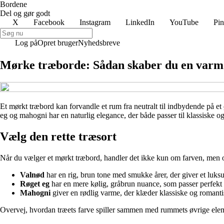
Bordene
Del og gør godt
X
Facebook
Instagram
LinkedIn
YouTube
Pin
Log på
Opret bruger
Nyhedsbreve
Mørke træborde: Sådan skaber du en varm 
Et mørkt træbord kan forvandle et rum fra neutralt til indbydende på et ø
eg og mahogni har en naturlig elegance, der både passer til klassiske o
Vælg den rette træsort
Når du vælger et mørkt træbord, handler det ikke kun om farven, men o
Valnød
har en rig, brun tone med smukke årer, der giver et luksu
Røget eg
har en mere kølig, gråbrun nuance, som passer perfekt 
Mahogni
giver en rødlig varme, der klæder klassiske og romanti
Overvej, hvordan træets farve spiller sammen med rummets øvrige eleme