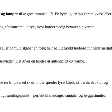
r og lamper
til at give rummet luft. En hørdug, en lys keramikvase eller
g afbalanceret udtryk, hvor bordet stadig bevarer sin varme.
d eller bomuld skaber en rolig helhed. Et mørkt træbord fungerer særligt
vietter. Det giver en følelse af autenticitet og varme.
 en lampe med skærm, der spreder lyset blødt, så træets struktur og
turligt samlingspunkt – perfekt til middage, samtaler og hyggestunder.